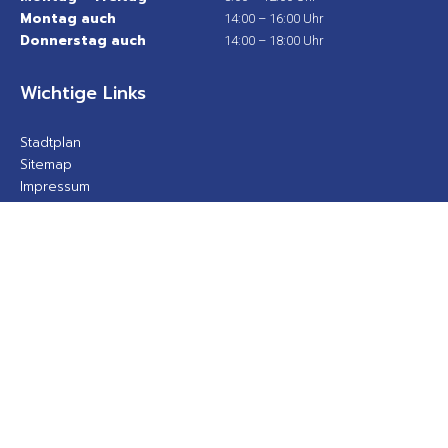
Montag auch
14:00 – 16:00 Uhr
Donnerstag auch
14:00 – 18:00 Uhr
Wichtige Links
Stadtplan
Sitemap
Impressum
Datenschutz
Barrierefreiheit
Gebärdensprache
Kontakt