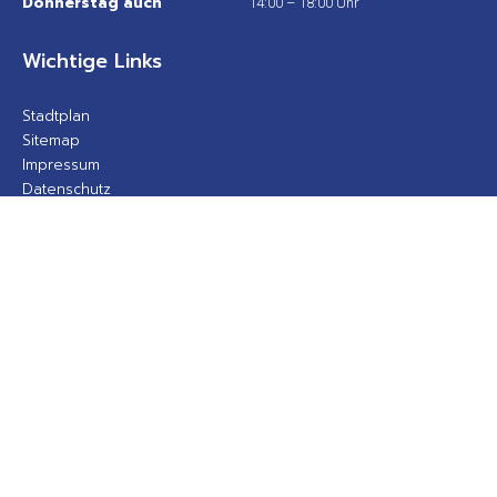
Donnerstag auch
14:00 – 18:00 Uhr
Wichtige Links
Stadtplan
Sitemap
Impressum
Datenschutz
Barrierefreiheit
Gebärdensprache
Kontakt