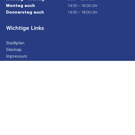
Montag auch
14:00 – 16:00 Uhr
Donnerstag auch
14:00 – 18:00 Uhr
Wichtige Links
Stadtplan
Sitemap
Impressum
Datenschutz
Barrierefreiheit
Gebärdensprache
Kontakt