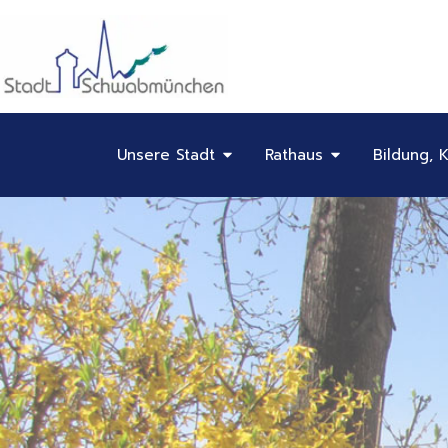
Inhalt
Zum
springen
Inhalt
springen
Öffne Unsere Stadt
Öffne Rathaus
Unsere Stadt
Rathaus
Bildung, K