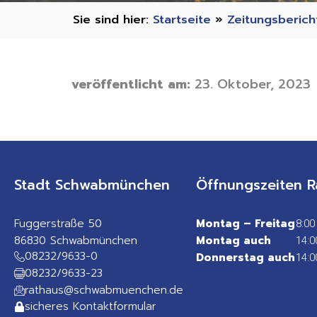
Startseite
»
Zeitungsberich
veröffentlicht am:
23. Oktober, 2023
Stadt Schwabmünchen
Öffnungszeiten R
Fuggerstraße 50
Montag – Freitag
8:00
86830 Schwabmünchen
Montag auch
14:0
08232/9633-0
Donnerstag auch
14:0
08232/9633-23
rathaus@schwabmuenchen.de
sicheres Kontaktformular