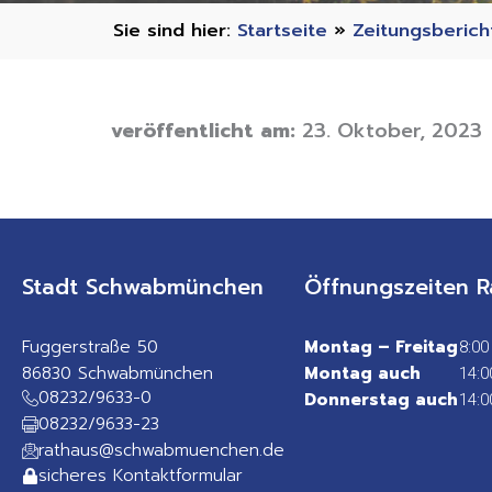
Startseite
»
Zeitungsberich
veröffentlicht am:
23. Oktober, 2023
Stadt Schwabmünchen
Öffnungszeiten R
Fuggerstraße 50
Montag – Freitag
8:00
86830 Schwabmünchen
Montag auch
14:0
08232/9633-0
Donnerstag auch
14:0
08232/9633-23
rathaus@schwabmuenchen.de
sicheres Kontaktformular