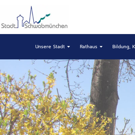
Inhalt
Zum
springen
Inhalt
springen
Öffne Unsere Stadt
Öffne Rathaus
Unsere Stadt
Rathaus
Bildung, K