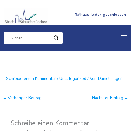
Zum
springen
Inhalt
Rathaus leider geschlossen
springen
Schreibe einen Kommentar
/
Uncategorized
/ Von
Daniel Hilger
←
Vorheriger Beitrag
Nächster Beitrag
→
Schreibe einen Kommentar