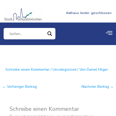
Zum
springen
Inhalt
Rathaus leider geschlossen
springen
Schreibe einen Kommentar
/
Uncategorized
/ Von
Daniel Hilger
←
Vorheriger Beitrag
Nächster Beitrag
→
Schreibe einen Kommentar