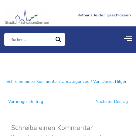
Zum
springen
Inhalt
Rathaus leider geschlossen
springen
Schreibe einen Kommentar
/
Uncategorized
/ Von
Daniel Hilger
←
Vorheriger Beitrag
Nächster Beitrag
→
Schreibe einen Kommentar