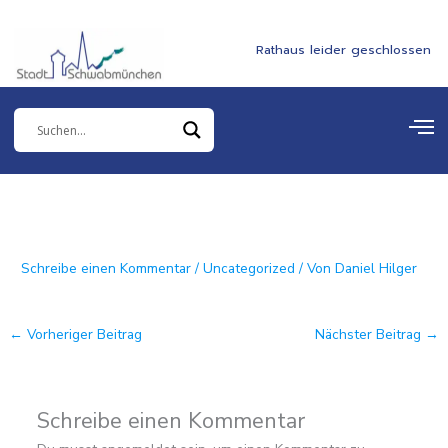
Zum
springen
Inhalt
Rathaus leider geschlossen
springen
Schreibe einen Kommentar
/
Uncategorized
/ Von
Daniel Hilger
←
Vorheriger Beitrag
Nächster Beitrag
→
Schreibe einen Kommentar