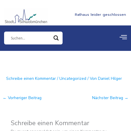
Zum
springen
Inhalt
Rathaus leider geschlossen
springen
Schreibe einen Kommentar
/
Uncategorized
/ Von
Daniel Hilger
←
Vorheriger Beitrag
Nächster Beitrag
→
Schreibe einen Kommentar