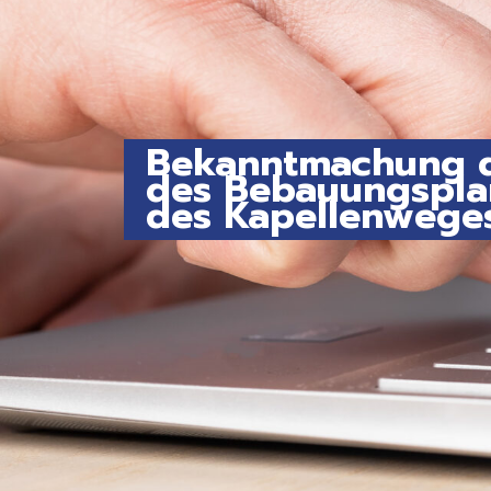
Bekanntmachung d
des Bebauungsplan
des Kapellenweges