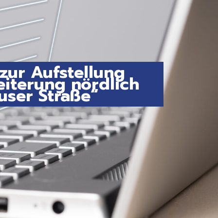
ur Aufstellung
iterung nördlich
user Straße“