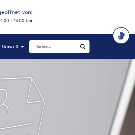
eöffnet von:
14:00 - 18:00 Uhr
it & Soziales
Öffne Bauen & Umwelt
 Umwelt