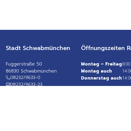
Stadt Schwabmünchen
Öffnungszeiten R
Fuggerstraße 50
Montag – Freitag
8:00
86830 Schwabmünchen
Montag auch
14:0
08232/9633-0
Donnerstag auch
14:0
08232/9633-23
rathaus@schwabmuenchen.de
sicheres Kontaktformular