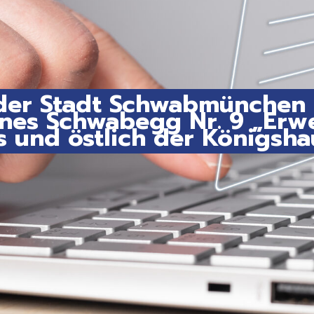
er Stadt Schwabmünchen z
es Schwabegg Nr. 9 „Erwe
 und östlich der Königsha