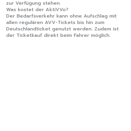
zur Verfügung stehen.
Was kostet der AktiVVo?
Der Bedarfsverkehr kann ohne Aufschlag mit
allen regulären AVV-Tickets bis hin zum
Deutschlandticket genutzt werden. Zudem ist
der Ticketkauf direkt beim Fahrer möglich.
Detaillierte Informationen rund um das AVV-
AktiVVo-Angebot im südlichen Landkreis hat
der
AVV unter www.aktivvo.de zusammengestellt.
Augsburger Verkehrs- und Tarifverbund GmbH
Telefon: 0821/34 377 102
Pressestelle presse@avv-augsburg.de
Schrannenstraße 3, 86150 Augsburg www.avv-
augsburg.de
Augsburger Verkehrs- und Tarifverbund GmbH
Mit einem Einzugsgebiet von 2.329 km² und über
705.000 Einwohnern ist der Augsburger