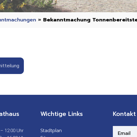
nntmachungen
»
Bekanntmachung Tonnenbereitstel
itteilung
athaus
Wichtige Links
Kontakt
Stadtplan
 – 12:00 Uhr