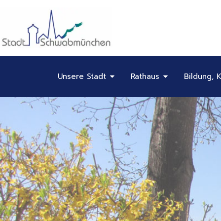
Inhalt
Zum
springen
Inhalt
springen
Öffne Unsere Stadt
Öffne Rathaus
Unsere Stadt
Rathaus
Bildung, K