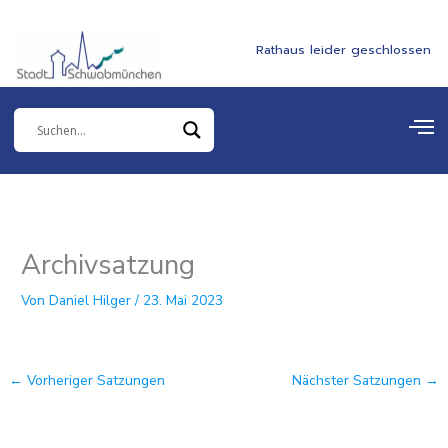
Zum
springen
Inhalt
Rathaus leider geschlossen
springen
Archivsatzung
Von
Daniel Hilger
/
23. Mai 2023
←
Vorheriger Satzungen
Nächster Satzungen
→