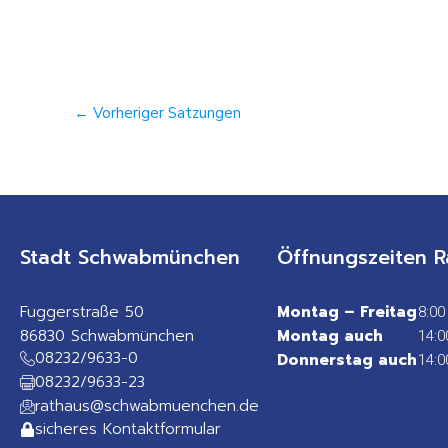
←
Vorheriger Satzungen
Stadt Schwabmünchen
Öffnungszeiten R
Fuggerstraße 50
Montag – Freitag
8:00
86830 Schwabmünchen
Montag auch
14:0
08232/9633-0
Donnerstag auch
14:0
08232/9633-23
rathaus@schwabmuenchen.de
sicheres Kontaktformular