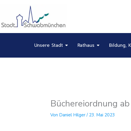
Inhalt
Zum
springen
Inhalt
springen
Öffne Unsere Stadt
Öffne Rathaus
Unsere Stadt
Rathaus
Bildung, K
Büchereiordnung ab
Von
Daniel Hilger
/
23. Mai 2023