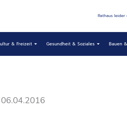
Rathaus leider
Öffne Bildung, Kultur & Freizeit
Öffne Gesundhe
ultur & Freizeit
Gesundheit & Soziales
Bauen &
 06.04.2016