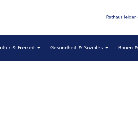
Rathaus leider
Öffne Bildung, Kultur & Freizeit
Öffne Gesundhe
ultur & Freizeit
Gesundheit & Soziales
Bauen &