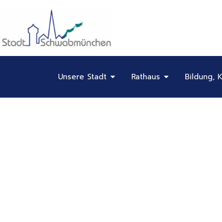
Inhalt
Zum
springen
Inhalt
springen
Öffne Unsere Stadt
Öffne Rathaus
Unsere Stadt
Rathaus
Bildung, K