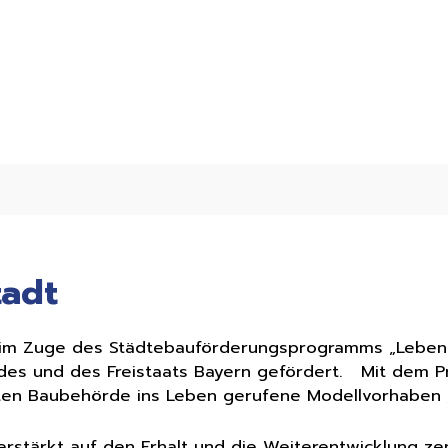
tadt
 im Zuge des Städtebauförderungsprogramms „Leben f
undes und des Freistaats Bayern gefördert. Mit dem 
ten Baubehörde ins Leben gerufene Modellvorhaben „
stärkt auf den Erhalt und die Weiterentwicklung zent