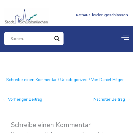
Zum
springen
Inhalt
Rathaus leider geschlossen
springen
Schreibe einen Kommentar
/
Uncategorized
/ Von
Daniel Hilger
←
Vorheriger Beitrag
Nächster Beitrag
→
Schreibe einen Kommentar