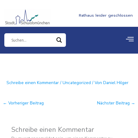
Zum
springen
Inhalt
Rathaus leider geschlossen
springen
Schreibe einen Kommentar
/
Uncategorized
/ Von
Daniel Hilger
←
Vorheriger Beitrag
Nächster Beitrag
→
Schreibe einen Kommentar